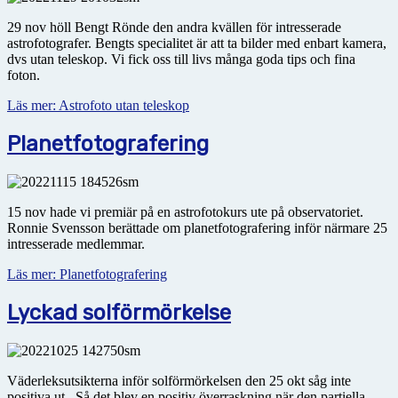
29 nov höll Bengt Rönde den andra kvällen för intresserade
astrofotografer. Bengts specialitet är att ta bilder med enbart kamera,
dvs utan teleskop. Vi fick oss till livs många goda tips och fina
foton.
Läs mer: Astrofoto utan teleskop
Planetfotografering
15 nov hade vi premiär på en astrofotokurs ute på observatoriet.
Ronnie Svensson berättade om planetfotografering inför närmare 25
intresserade medlemmar.
Läs mer: Planetfotografering
Lyckad solförmörkelse
Väderleksutsikterna inför solförmörkelsen den 25 okt såg inte
positiva ut. Så det blev en positiv över­raskning när den partiella