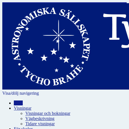
Visa/dölj navigering
Hem
Visningar
Visningar och bokningar
Vägbeskrivning
Tidare visningar
För skolor