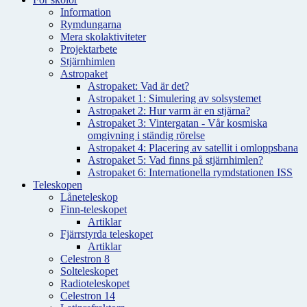
Information
Rymdungarna
Mera skolaktiviteter
Projektarbete
Stjärnhimlen
Astropaket
Astropaket: Vad är det?
Astropaket 1: Simulering av solsystemet
Astropaket 2: Hur varm är en stjärna?
Astropaket 3: Vintergatan - Vår kosmiska
omgivning i ständig rörelse
Astropaket 4: Placering av satellit i omloppsbana
Astropaket 5: Vad finns på stjärnhimlen?
Astropaket 6: Internationella rymdstationen ISS
Teleskopen
Låneteleskop
Finn-teleskopet
Artiklar
Fjärrstyrda teleskopet
Artiklar
Celestron 8
Solteleskopet
Radioteleskopet
Celestron 14