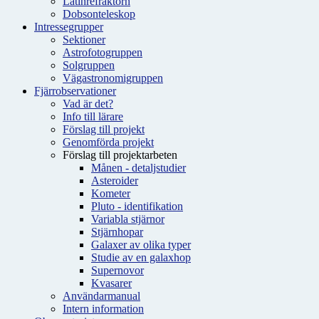
Latinrefraktorn
Dobsonteleskop
Intressegrupper
Sektioner
Astrofotogruppen
Solgruppen
Vägastronomigruppen
Fjärrobservationer
Vad är det?
Info till lärare
Förslag till projekt
Genomförda projekt
Förslag till projektarbeten
Månen - detaljstudier
Asteroider
Kometer
Pluto - identifikation
Variabla stjärnor
Stjärnhopar
Galaxer av olika typer
Studie av en galaxhop
Supernovor
Kvasarer
Användarmanual
Intern information