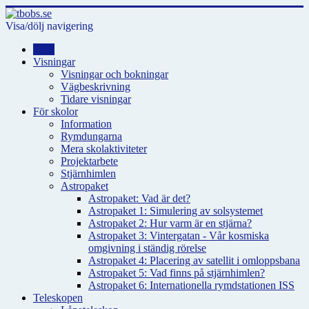
Visa/dölj navigering
Hem
Visningar
Visningar och bokningar
Vägbeskrivning
Tidare visningar
För skolor
Information
Rymdungarna
Mera skolaktiviteter
Projektarbete
Stjärnhimlen
Astropaket
Astropaket: Vad är det?
Astropaket 1: Simulering av solsystemet
Astropaket 2: Hur varm är en stjärna?
Astropaket 3: Vintergatan - Vår kosmiska
omgivning i ständig rörelse
Astropaket 4: Placering av satellit i omloppsbana
Astropaket 5: Vad finns på stjärnhimlen?
Astropaket 6: Internationella rymdstationen ISS
Teleskopen