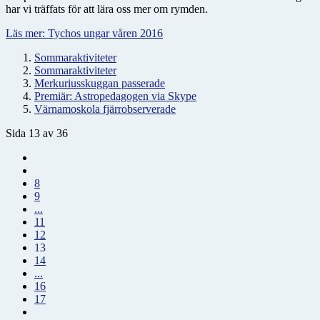
har vi träffats för att lära oss mer om rymden.
Läs mer: Tychos ungar våren 2016
Sommaraktiviteter
Sommaraktiviteter
Merkuriusskuggan passerade
Premiär: Astropedagogen via Skype
Värnamoskola fjärrobserverade
Sida 13 av 36
8
9
...
11
12
13
14
...
16
17