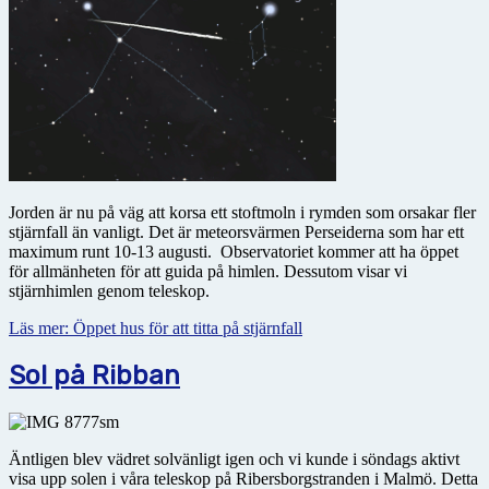
Jorden är nu på väg att korsa ett stoftmoln i rymden som orsakar fler
stjärnfall än vanligt. Det är meteorsvärmen Perseiderna som har ett
maximum runt 10-13 augusti. Observatoriet kommer att ha öppet
för allmänheten för att guida på himlen. Dessutom visar vi
stjärnhimlen genom teleskop.
Läs mer: Öppet hus för att titta på stjärnfall
Sol på Ribban
Äntligen blev vädret solvänligt igen och vi kunde i söndags aktivt
visa upp solen i våra teleskop på Ribersborgstranden i Malmö. Detta