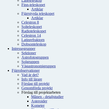
Låneteleskop
Finn-teleskopet
Artiklar
Fjärrstyrda teleskopet
Artiklar
Celestron 8
Solteleskopet
Radioteleskopet
Celestron 14
Latinrefraktorn
Dobsonteleskop
Intressegrupper
Sektioner
Astrofotogruppen
Solgruppen
Vägastronomigruppen
Fjärrobservationer
Vad är det?
Info till lärare
Förslag till projekt
Genomförda projekt
Förslag till projektarbeten
Månen - detaljstudier
Asteroider
Kometer