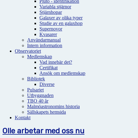
Pluto - identifikation
Variabla stjärnor
Stjärnhopar
Galaxer av olika typer
Studie av en galaxhop
Supernovor
Kvasarer
Användarmanual
Intern information
Observatoriet
Medlemskap
Vad innebär det?
Certifikat
Ansök om medlemskap
Bibliotek
Diverse
Pulsariet
Utbyggnaden
TBO 40 år
Malmöastronomins historia
Sällskapets hemsida
Kontakt
Olle arbetar med oss nu