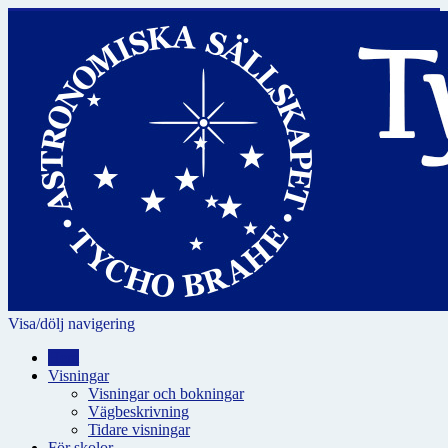
Visa/dölj navigering
Hem
Visningar
Visningar och bokningar
Vägbeskrivning
Tidare visningar
För skolor