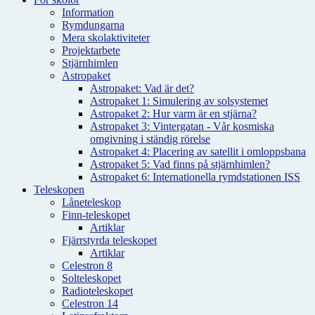
Information
Rymdungarna
Mera skolaktiviteter
Projektarbete
Stjärnhimlen
Astropaket
Astropaket: Vad är det?
Astropaket 1: Simulering av solsystemet
Astropaket 2: Hur varm är en stjärna?
Astropaket 3: Vintergatan - Vår kosmiska
omgivning i ständig rörelse
Astropaket 4: Placering av satellit i omloppsbana
Astropaket 5: Vad finns på stjärnhimlen?
Astropaket 6: Internationella rymdstationen ISS
Teleskopen
Låneteleskop
Finn-teleskopet
Artiklar
Fjärrstyrda teleskopet
Artiklar
Celestron 8
Solteleskopet
Radioteleskopet
Celestron 14