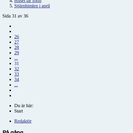
Huset tar form
Stjärnhimlen i april
Sida 31 av 36
26
27
28
29
...
31
32
33
34
...
Du är här:
Start
Redaktör
På gång...