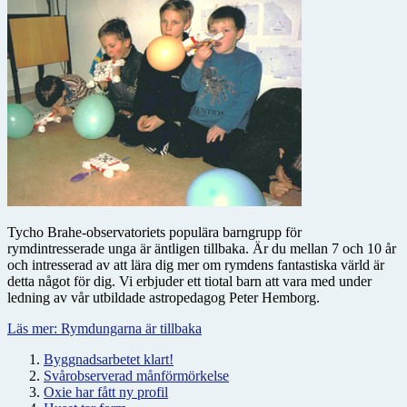
Tycho Brahe-observatoriets populära barngrupp för
rymdintresserade unga är äntligen tillbaka. Är du mellan 7 och 10 år
och intresserad av att lära dig mer om rymdens fantastiska värld är
detta något för dig. Vi erbjuder ett tiotal barn att vara med under
ledning av vår utbildade astropedagog Peter Hemborg.
Läs mer: Rymdungarna är tillbaka
Byggnadsarbetet klart!
Svårobserverad månförmörkelse
Oxie har fått ny profil