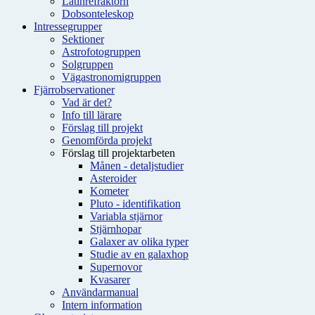
Latinrefraktorn
Dobsonteleskop
Intressegrupper
Sektioner
Astrofotogruppen
Solgruppen
Vägastronomigruppen
Fjärrobservationer
Vad är det?
Info till lärare
Förslag till projekt
Genomförda projekt
Förslag till projektarbeten
Månen - detaljstudier
Asteroider
Kometer
Pluto - identifikation
Variabla stjärnor
Stjärnhopar
Galaxer av olika typer
Studie av en galaxhop
Supernovor
Kvasarer
Användarmanual
Intern information