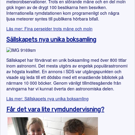
meteorobservationer. Trots en störande måne och en del moln
gick ingen av de drygt 100 besökarna hem besviken.
Internationella rymdstationen kom programenligt och några
ljusa meteorer syntes till publikens hörbara bifall.
Läs mer: Fina perseider trots måne och moln
Sällskapets nya unika boksamling
Sällskapet har förvärvat en unik boksamling med över 800 titlar
inom astronomi. Det mesta utgörs av engelsk populärastronomi
av högsta kvalitet. En annons i SDS var utgångspunkten och
visade sig leda till ett dödsbo med ett enastående bibliotek på
närmare 10 000 böcker. Genom vänligt tillmötesgående från
arvingarna har vi kunnat överta den astronomiska delen.
Läs mer: Sällskapets nya unika boksamling
Får det vara lite rymdundervisning?