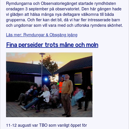
Rymdungarna och Observatoriegänget startade rymdhösten
onsdagen 3 september på observatoriet. Den här gången hade
vi glädjen att hälsa många nya deltagare välkomna till båda
grupperna. Och fler kan det bli, då vi har fler intresserade barn
och ungdomar som vill vara med och utforska rymdens skönhet.
Läs mer: Rymdungar & Obsgäng igång
Fina perseider trots måne och moln
11-12 augusti var TBO som vanligt öppet för