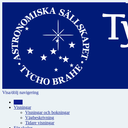
Visa/dölj navigering
Hem
Visningar
Visningar och bokningar
Vägbeskrivning
Tidare visningar
För skolor