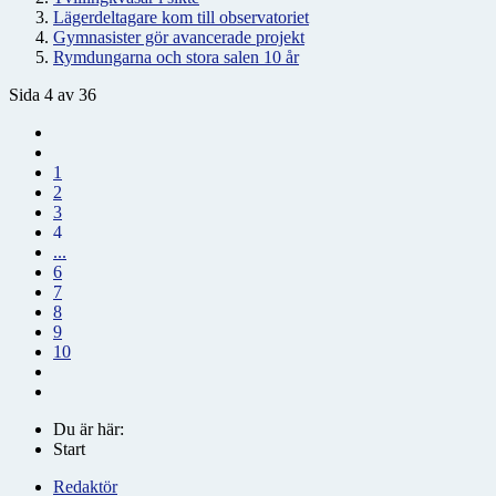
Lägerdeltagare kom till observatoriet
Gymnasister gör avancerade projekt
Rymdungarna och stora salen 10 år
Sida 4 av 36
1
2
3
4
...
6
7
8
9
10
Du är här:
Start
Redaktör