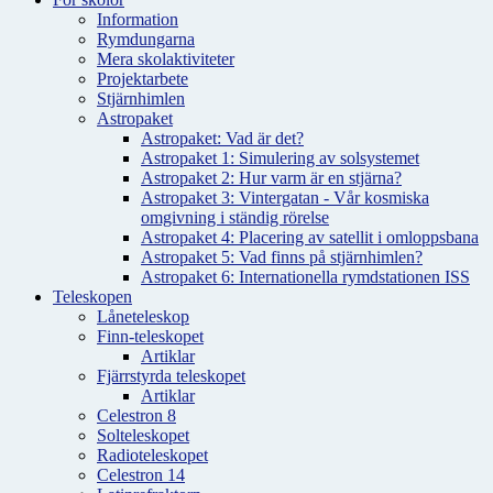
Information
Rymdungarna
Mera skolaktiviteter
Projektarbete
Stjärnhimlen
Astropaket
Astropaket: Vad är det?
Astropaket 1: Simulering av solsystemet
Astropaket 2: Hur varm är en stjärna?
Astropaket 3: Vintergatan - Vår kosmiska
omgivning i ständig rörelse
Astropaket 4: Placering av satellit i omloppsbana
Astropaket 5: Vad finns på stjärnhimlen?
Astropaket 6: Internationella rymdstationen ISS
Teleskopen
Låneteleskop
Finn-teleskopet
Artiklar
Fjärrstyrda teleskopet
Artiklar
Celestron 8
Solteleskopet
Radioteleskopet
Celestron 14