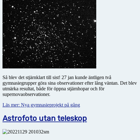
Så blev det stjärnklart till sist! 27 jan kunde äntligen två
gymnasiegrupper göra sina observationer efter lång väntan. Det blev
utmärka resultat, både för öppna stjärnhopar och för
supernovaobservationer.
Läs mer: Nya gymnasieprojekt på gång
Astrofoto utan teleskop