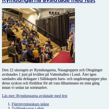
Rymdungarna avslutade med fest
Den 22 säsongen av Rymdungarna, Nasagruppen och Obsgänget
avslutades 1 juni på kvällen på Vattenhallen i Lund. Åter igen
samlades alla deltagare i Sällskapets barn- och ungdomsgrupper plus
deras syskon och föräldrar för att vara tillsammans en sista gång
innan vi sedan tar sommarlov.
Läs mer: Rymdungarna avslutade med fest
Fjärrstyrningskurs igång
Tvillingkvasar i sikte