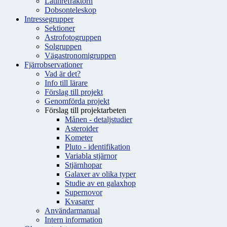
Latinrefraktorn
Dobsonteleskop
Intressegrupper
Sektioner
Astrofotogruppen
Solgruppen
Vägastronomigruppen
Fjärrobservationer
Vad är det?
Info till lärare
Förslag till projekt
Genomförda projekt
Förslag till projektarbeten
Månen - detaljstudier
Asteroider
Kometer
Pluto - identifikation
Variabla stjärnor
Stjärnhopar
Galaxer av olika typer
Studie av en galaxhop
Supernovor
Kvasarer
Användarmanual
Intern information