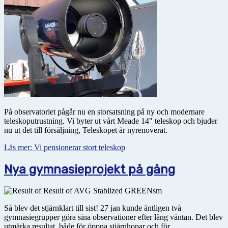
På observatoriet pågår nu en storsatsning på ny och modernare
teleskoputrustning. Vi byter ut vårt Meade 14" teleskop och bjuder
nu ut det till försäljning, Teleskopet är nyrenoverat.
Läs mer: Vi pensionerar stort teleskop
Nya gymnasieprojekt på gång
Så blev det stjärnklart till sist! 27 jan kunde äntligen två
gymnasiegrupper göra sina observationer efter lång väntan. Det blev
utmärka resultat, både för öppna stjärnhopar och för