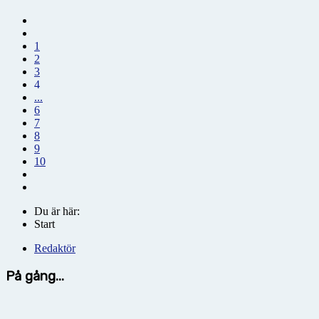
1
2
3
4
...
6
7
8
9
10
Du är här:
Start
Redaktör
På gång...