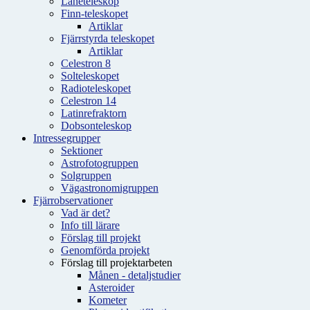
Låneteleskop
Finn-teleskopet
Artiklar
Fjärrstyrda teleskopet
Artiklar
Celestron 8
Solteleskopet
Radioteleskopet
Celestron 14
Latinrefraktorn
Dobsonteleskop
Intressegrupper
Sektioner
Astrofotogruppen
Solgruppen
Vägastronomigruppen
Fjärrobservationer
Vad är det?
Info till lärare
Förslag till projekt
Genomförda projekt
Förslag till projektarbeten
Månen - detaljstudier
Asteroider
Kometer