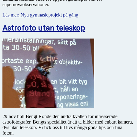
supernovaobservationer.
Läs mer: Nya gymnasieprojekt på gång
Astrofoto utan teleskop
29 nov höll Bengt Rönde den andra kvällen för intresserade
astrofotografer. Bengts specialitet är att ta bilder med enbart kamera,
dvs utan teleskop. Vi fick oss till livs många goda tips och fina
foton.