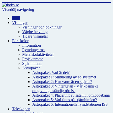
Visa/dölj navigering
Hem
Visningar
Visningar och bokningar
Vägbeskrivning
Tidare visningar
För skolor
Information
Rymdungarna
Mera skolaktiviteter
Projektarbete
Stjärnhimlen
Astropaket
Astropaket: Vad är det?
Astropaket 1: Simulering av solsystemet
Astropaket 2: Hur varm är en stjärna?
Astropaket 3: Vintergatan - Vår kosmiska
omgivning i ständig rörelse
Astropaket 4: Placering av satellit i omloppsbana
Astropaket 5: Vad finns på stjärnhimlen?
Astropaket 6: Internationella rymdstationen ISS
Teleskopen