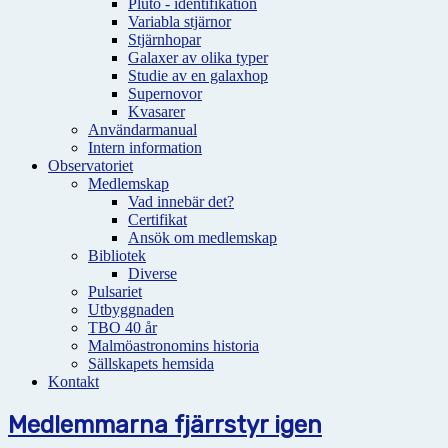
Pluto - identifikation
Variabla stjärnor
Stjärnhopar
Galaxer av olika typer
Studie av en galaxhop
Supernovor
Kvasarer
Användarmanual
Intern information
Observatoriet
Medlemskap
Vad innebär det?
Certifikat
Ansök om medlemskap
Bibliotek
Diverse
Pulsariet
Utbyggnaden
TBO 40 år
Malmöastronomins historia
Sällskapets hemsida
Kontakt
Medlemmarna fjärrstyr igen