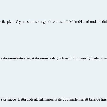
horildsplans Gymnasium som gjorde en resa till Malmö/Lund under ledni
a astronomifestivalen, Astronomins dag och natt. Som vanligt hade obse
en stor succé. Detta trots att fullmånen lyste upp himlen så att bara de 