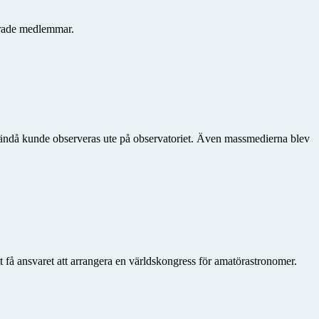
serade medlemmar.
en ändå kunde observeras ute på observatoriet. Även massmedierna blev
få ansvaret att arrangera en världskongress för amatörastronomer.