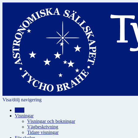
Visa/dölj navigering
Hem
Visningar
Visningar och bokningar
Vägbeskrivning
Tidare visningar
För skolor