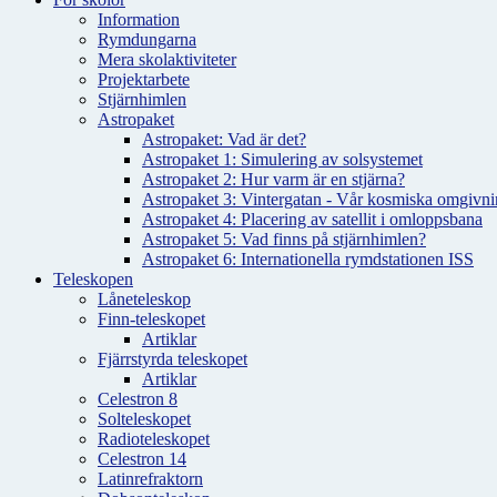
Information
Rymdungarna
Mera skolaktiviteter
Projektarbete
Stjärnhimlen
Astropaket
Astropaket: Vad är det?
Astropaket 1: Simulering av solsystemet
Astropaket 2: Hur varm är en stjärna?
Astropaket 3: Vintergatan - Vår kosmiska omgivnin
Astropaket 4: Placering av satellit i omloppsbana
Astropaket 5: Vad finns på stjärnhimlen?
Astropaket 6: Internationella rymdstationen ISS
Teleskopen
Låneteleskop
Finn-teleskopet
Artiklar
Fjärrstyrda teleskopet
Artiklar
Celestron 8
Solteleskopet
Radioteleskopet
Celestron 14
Latinrefraktorn