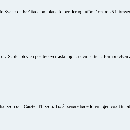
nie Svensson berättade om planetfotografering inför närmare 25 intres
a ut. Så det blev en positiv över­raskning när den partiella förmörkels
on och Carsten Nilsson. Tio år senare hade föreningen vuxit till att 