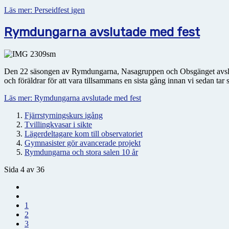
Läs mer: Perseidfest igen
Rymdungarna avslutade med fest
Den 22 säsongen av Rymdungarna, Nasagruppen och Obsgänget avslutad
och föräldrar för att vara tillsammans en sista gång innan vi sedan ta
Läs mer: Rymdungarna avslutade med fest
Fjärrstyrningskurs igång
Tvillingkvasar i sikte
Lägerdeltagare kom till observatoriet
Gymnasister gör avancerade projekt
Rymdungarna och stora salen 10 år
Sida 4 av 36
1
2
3