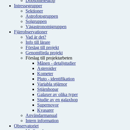
Dobsonteleskop
Intressegrupper
Sektioner
Astrofotogruppen
Solgruppen
Vägastronomigruppen
Fjärrobservationer
Vad är det?
Info till lärare
Förslag till projekt
Genomförda projekt
Förslag till projektarbeten
Månen - detaljstudier
Asteroider
Kometer
Pluto - identifikation
Variabla stjärnor
Stjärnhopar
Galaxer av olika typer
Studie av en galaxhop
Supernovor
Kvasarer
Användarmanual
Intern information
Observatoriet