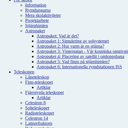
Information
Rymdungarna
Mera skolaktiviteter
Projektarbete
Stjärnhimlen
Astropaket
Astropaket: Vad är det?
Astropaket 1: Simulering av solsystemet
Astropaket 2: Hur varm är en stjärna?
Astropaket 3: Vintergatan - Vår kosmiska omgivnin
Astropaket 4: Placering av satellit i omloppsbana
Astropaket 5: Vad finns på stjärnhimlen?
Astropaket 6: Internationella rymdstationen ISS
Teleskopen
Låneteleskop
Finn-teleskopet
Artiklar
Fjärrstyrda teleskopet
Artiklar
Celestron 8
Solteleskopet
Radioteleskopet
Celestron 14
Latinrefraktorn