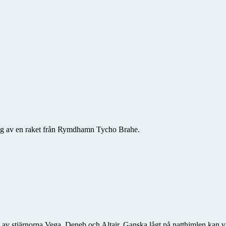
ing av en raket från Rymdhamn Tycho Brahe.
 stjärnorna Vega, Deneb och Altair. Ganska lågt på natthimlen kan vi 