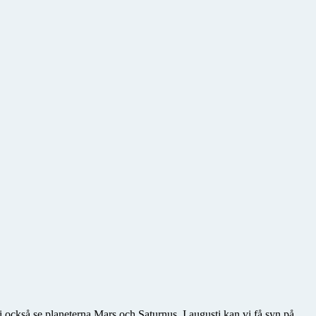
också se planeterna Mars och Saturnus. I augusti kan vi få syn på