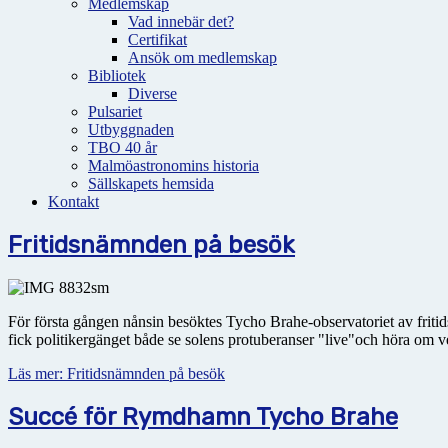
Medlemskap
Vad innebär det?
Certifikat
Ansök om medlemskap
Bibliotek
Diverse
Pulsariet
Utbyggnaden
TBO 40 år
Malmöastronomins historia
Sällskapets hemsida
Kontakt
Fritidsnämnden på besök
För första gången nånsin besöktes Tycho Brahe-observatoriet av friti
fick politikergänget både se solens protuberanser "live"och höra om 
Läs mer: Fritidsnämnden på besök
Succé för Rymdhamn Tycho Brahe