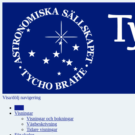
Visa/dölj navigering
Hem
Visningar
Visningar och bokningar
Vägbeskrivning
Tidare visningar
För skolor