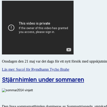
Onsdagen den 21 maj var det dags för ett nytt försök med uppskjutn
Läs mer: Succé för Rymdhamn Tycho Brahe
Stjärnhimlen under sommaren
Den ljusa sommarnatthimlen domineras av Sommartriangeln, utstakad av