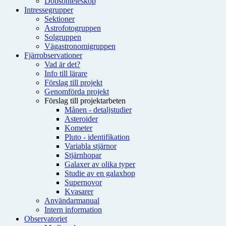
Dobsonteleskop
Intressegrupper
Sektioner
Astrofotogruppen
Solgruppen
Vägastronomigruppen
Fjärrobservationer
Vad är det?
Info till lärare
Förslag till projekt
Genomförda projekt
Förslag till projektarbeten
Månen - detaljstudier
Asteroider
Kometer
Pluto - identifikation
Variabla stjärnor
Stjärnhopar
Galaxer av olika typer
Studie av en galaxhop
Supernovor
Kvasarer
Användarmanual
Intern information
Observatoriet