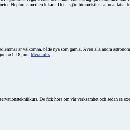
ten Neptunus med en kikare. Detta stjärnhimmelstips sammanfattar kort
a medlemmar är välkomna, både nya som gamla. Även alla andra astronom
juni och 18 juni.
Mera info.
observationsteknikkurs. De fick höra om vår verksamhet och sedan se e