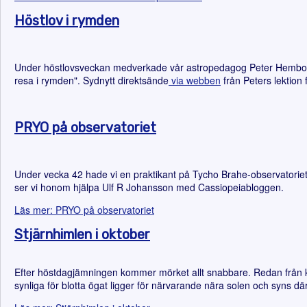
Höstlov i rymden
Under höstlovsveckan medverkade vår astropedagog Peter Hemborg i
resa i rymden". Sydnytt direktsände
via webben
från Peters lektion 
PRYO på observatoriet
Under vecka 42 hade vi en praktikant på Tycho Brahe-observatoriet
ser vi honom hjälpa Ulf R Johansson med Cassiopeiabloggen.
Läs mer: PRYO på observatoriet
Stjärnhimlen i oktober
Efter höstdagjämningen kommer mörket allt snabbare. Redan från kl 
synliga för blotta ögat ligger för närvarande nära solen och syns där