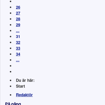
26
27
28
29
...
31
32
33
34
...
Du är här:
Start
Redaktör
På gång...