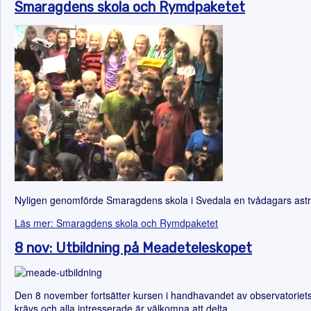
Smaragdens skola och Rymdpaketet
Nyligen genomförde Smaragdens skola i Svedala en tvådagars astrono
Läs mer: Smaragdens skola och Rymdpaketet
8 nov: Utbildning på Meadeteleskopet
Den 8 november fortsätter kursen i handhavandet av observatoriets
krävs och alla intresserade är välkomna att delta.