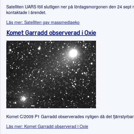
Satelliten UARS föll slutligen ner på lördagsmorgonen den 24 sept n
kontaktade i ärendet.
Läs mer: Satelliten gav massmediaeko
Komet Garradd observerad i Oxie
Komet C/2009 P1 Garradd observerades nyligen då det fjärrstyrbara
Läs mer: Komet Garradd observerad i Oxie