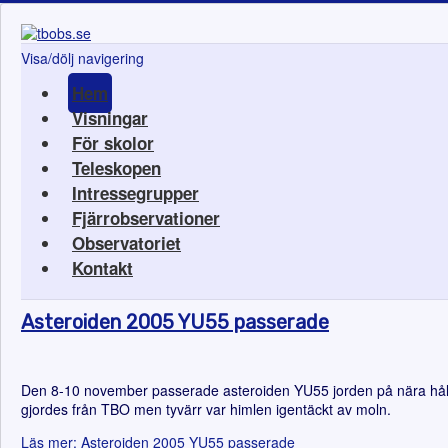
Visa/dölj navigering
Hem
Visningar
För skolor
Teleskopen
Intressegrupper
Fjärrobservationer
Observatoriet
Kontakt
Asteroiden 2005 YU55 passerade
Den 8-10 november passerade asteroiden YU55 jorden på nära håll,
gjordes från TBO men tyvärr var himlen igentäckt av moln.
Läs mer: Asteroiden 2005 YU55 passerade