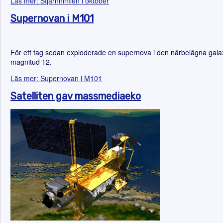
Läs mer: Stjärnhimlen i oktober
Supernovan i M101
För ett tag sedan exploderade en supernova i den närbelägna galax
magnitud 12.
Läs mer: Supernovan i M101
Satelliten gav massmediaeko