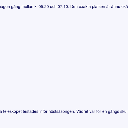
ågon gång mellan kl 05.20 och 07.10. Den exakta platsen är ännu okänd oc
 teleskopet testades inför höstsäsongen. Vädret var för en gångs skul