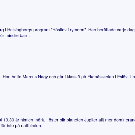
 Helsingborgs program "Höstlov i rymden". Han berättade varje dag o
för mindre barn.
. Han hette Marcus Nagy och går i klass 9 på Ekenässkolan i Eslöv. Und
19.30 är himlen mörk. I öster blir planeten Jupiter allt mer dominera
för inte på natthimlen.