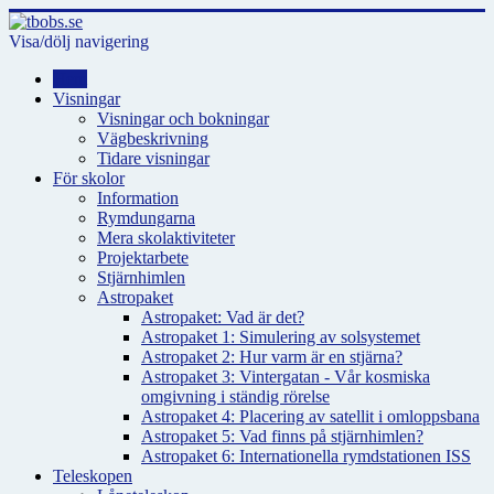
Visa/dölj navigering
Hem
Visningar
Visningar och bokningar
Vägbeskrivning
Tidare visningar
För skolor
Information
Rymdungarna
Mera skolaktiviteter
Projektarbete
Stjärnhimlen
Astropaket
Astropaket: Vad är det?
Astropaket 1: Simulering av solsystemet
Astropaket 2: Hur varm är en stjärna?
Astropaket 3: Vintergatan - Vår kosmiska
omgivning i ständig rörelse
Astropaket 4: Placering av satellit i omloppsbana
Astropaket 5: Vad finns på stjärnhimlen?
Astropaket 6: Internationella rymdstationen ISS
Teleskopen