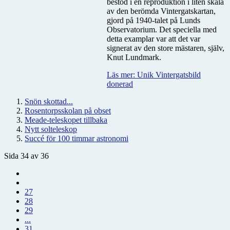
bestod i en reproduktion i liten skala
av den berömda Vintergatskartan,
gjord på 1940-talet på Lunds
Observatorium. Det speciella med
detta examplar var att det var
signerat av den store mästaren, själv,
Knut Lundmark.
Läs mer: Unik Vintergatsbild
donerad
Snön skottad...
Rosentorpsskolan på obset
Meade-teleskopet tillbaka
Nytt solteleskop
Succé för 100 timmar astronomi
Sida 34 av 36
27
28
29
...
31