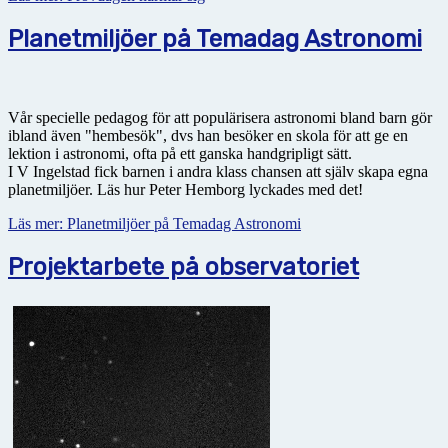
Planetmiljöer på Temadag Astronomi
Vår specielle pedagog för att populärisera astronomi bland barn gör
ibland även "hembesök", dvs han besöker en skola för att ge en
lektion i astronomi, ofta på ett ganska handgripligt sätt.
I V Ingelstad fick barnen i andra klass chansen att själv skapa egna
planetmiljöer. Läs hur Peter Hemborg lyckades med det!
Läs mer: Planetmiljöer på Temadag Astronomi
Projektarbete på observatoriet