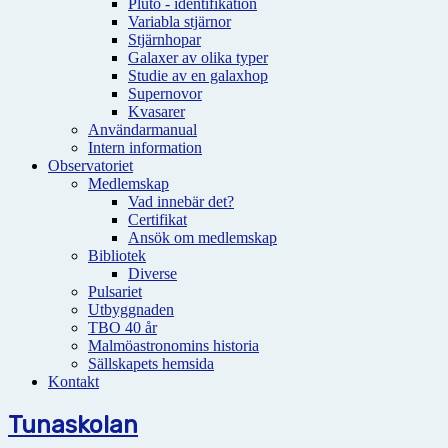
Pluto - identifikation
Variabla stjärnor
Stjärnhopar
Galaxer av olika typer
Studie av en galaxhop
Supernovor
Kvasarer
Användarmanual
Intern information
Observatoriet
Medlemskap
Vad innebär det?
Certifikat
Ansök om medlemskap
Bibliotek
Diverse
Pulsariet
Utbyggnaden
TBO 40 år
Malmöastronomins historia
Sällskapets hemsida
Kontakt
Tunaskolan