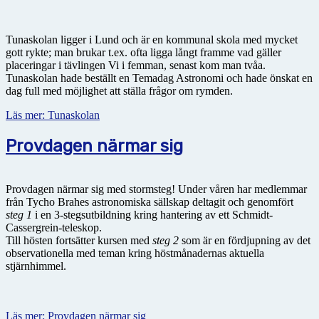
Tunaskolan ligger i Lund och är en kommunal skola med mycket
gott rykte; man brukar t.ex. ofta ligga långt framme vad gäller
placeringar i tävlingen Vi i femman, senast kom man tvåa.
Tunaskolan hade beställt en Temadag Astronomi och hade önskat en
dag full med möjlighet att ställa frågor om rymden.
Läs mer: Tunaskolan
Provdagen närmar sig
Provdagen närmar sig med stormsteg! Under våren har medlemmar
från Tycho Brahes astronomiska sällskap deltagit och genomfört
steg 1
i en 3-stegsutbildning kring hantering av ett Schmidt-
Cassergrein-teleskop.
Till hösten fortsätter kursen med
steg 2
som är en fördjupning av det
observationella med teman kring höstmånadernas aktuella
stjärnhimmel.
Läs mer: Provdagen närmar sig