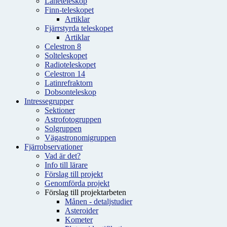
Låneteleskop
Finn-teleskopet
Artiklar
Fjärrstyrda teleskopet
Artiklar
Celestron 8
Solteleskopet
Radioteleskopet
Celestron 14
Latinrefraktorn
Dobsonteleskop
Intressegrupper
Sektioner
Astrofotogruppen
Solgruppen
Vägastronomigruppen
Fjärrobservationer
Vad är det?
Info till lärare
Förslag till projekt
Genomförda projekt
Förslag till projektarbeten
Månen - detaljstudier
Asteroider
Kometer