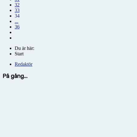
32
33
34
...
36
Du är här:
Start
Redaktör
På gång...