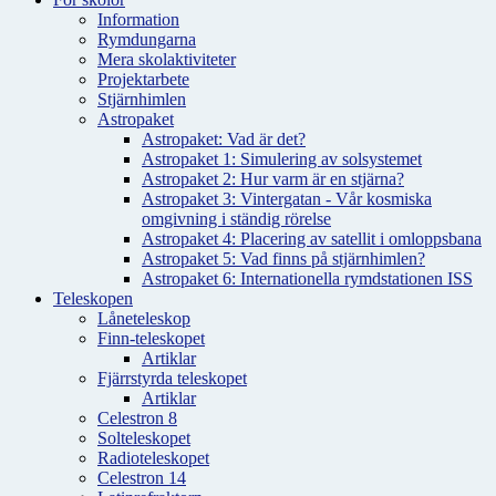
Information
Rymdungarna
Mera skolaktiviteter
Projektarbete
Stjärnhimlen
Astropaket
Astropaket: Vad är det?
Astropaket 1: Simulering av solsystemet
Astropaket 2: Hur varm är en stjärna?
Astropaket 3: Vintergatan - Vår kosmiska
omgivning i ständig rörelse
Astropaket 4: Placering av satellit i omloppsbana
Astropaket 5: Vad finns på stjärnhimlen?
Astropaket 6: Internationella rymdstationen ISS
Teleskopen
Låneteleskop
Finn-teleskopet
Artiklar
Fjärrstyrda teleskopet
Artiklar
Celestron 8
Solteleskopet
Radioteleskopet
Celestron 14