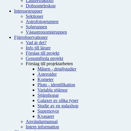
Latinrefraktorn
Dobsonteleskop
Intressegrupper
Sektioner
Astrofotogruppen
Solgruppen
Vägastronomigruppen
Fjärrobservationer
Vad är det?
Info till lärare
Förslag till projekt
Genomförda projekt
Förslag till projektarbeten
Månen - detaljstudier
Asteroider
Kometer
Pluto - identifikation
Variabla stjärnor
Stjärnhopar
Galaxer av olika typer
Studie av en galaxhop
Supernovor
Kvasarer
Användarmanual
Intern information