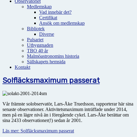
Observatoriet
Medlemskap
Vad innebär det?
Certifikat
Ansök om medlemskap
Bibliotek
Diverse
Pulsariet
Utbyggnaden
TBO 40 år
Malmöastronomins historia
Sällskapets hemsida
Kontakt
Solfläcksmaximum passerat
Vår främste solobservatör, Lars-Åke Truedsson, rapporterar här sina
senaste observationer. Aktivitetsmaximum inträffade under 2014,
men på en lägre nivå än i föregående cykel. Lars-Åke berättar om
sina 2433 observationer(!) sedan år 2001.
Läs mer: Solfläcksmaximum passerat