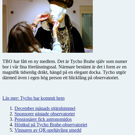
TBO har fått en ny medlem. Det är Tycho Brahe själv som numer
bor i vår fina föreläsningssal. Närmare bestämt är det i form av en
magnifik tidsenlig dräkt, hängd på en elegant docka. Tycho utgör
därmed även i egen hög person ett blickfång på observatoriet.
Läs mer: Tycho har kommit hem
December månads stjärnhimmel
Sponsorer gästade observatoriet
Pensionärer fick astronomidos
Höstkul på Tycho Brahe-observatoriet
Vinnaren av QR-speltävling utsedd