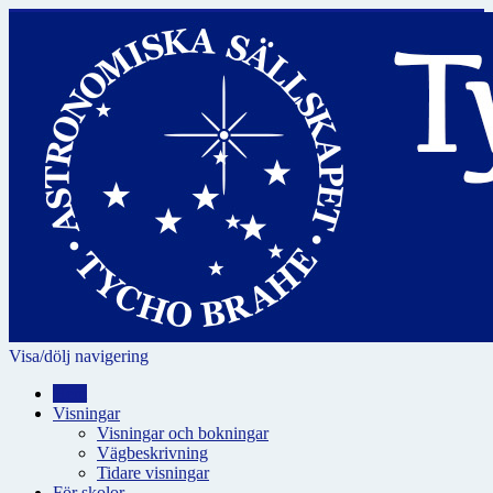
Visa/dölj navigering
Hem
Visningar
Visningar och bokningar
Vägbeskrivning
Tidare visningar
För skolor