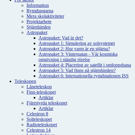
Information
Rymdungarna
Mera skolaktiviteter
Projektarbete
Stjärnhimlen
Astropaket
Astropaket: Vad är det?
Astropaket 1: Simulering av solsystemet
Astropaket 2: Hur varm är en stjärna?
Astropaket 3: Vintergatan - Vår kosmiska
omgivning i ständig rörelse
Astropaket 4: Placering av satellit i omloppsbana
Astropaket 5: Vad finns på stjärnhimlen?
Astropaket 6: Internationella rymdstationen ISS
Teleskopen
Låneteleskop
Finn-teleskopet
Artiklar
Fjärrstyrda teleskopet
Artiklar
Celestron 8
Solteleskopet
Radioteleskopet
Celestron 14