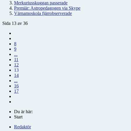
Merkuriusskuggan passerade
Premiär: Astropedagogen via Skype
Värnamoskola fjärrobserverade
Sida 13 av 36
8
9
...
11
12
13
14
...
16
17
Du är här:
Start
Redaktör