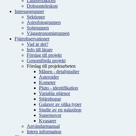
Latinrefraktorn
Dobsonteleskop
Intressegrupper
Sektioner
Astrofotogruppen
Solgruppen
Vägastronomigruppen
Fjärrobservationer
Vad är det?
Info till lärare
Förslag till projekt
Genomförda projekt
Förslag till projektarbeten
Månen - detaljstudier
Asteroider
Kometer
Pluto - identifikation
Variabla stjärnor
Stjärnhopar
Galaxer av olika typer
Studie av en galaxhop
Supernovor
Kvasarer
Användarmanual
Intern information