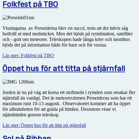
Folkfest på TBO
Visningarna av Perseiderna blev en succé, trots att det tidvis såg
hotfollt ut med molntäcket. Men det bjöds på rymdstation, satelliter
och - gott om meteorer. Teleskopen hade långa köer och inomhus
bjöds det på information både för barn och för vuxna.
Läs mer: Folkfest på TBO
Öppet hus för att titta på stjärnfall
Jorden är nu på väg att korsa ett stoftmoln i rymden som orsakar fler
stjärnfall än vanligt. Det är meteorsvärmen Perseiderna som har ett
maximum runt 10-13 augusti. Observatoriet kommer att ha öppet
för allmänheten för att guida på himlen. Dessutom visar vi
stjärnhimlen genom teleskop.
Läs mer: Öppet hus för att titta på stjärnfall
Sol på Ribban