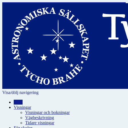
Visa/dölj navigering
Hem
Visningar
Visningar och bokningar
Vägbeskrivning
Tidare visningar
För skolor