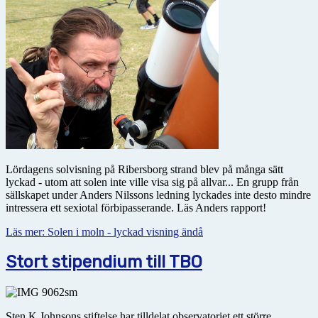
Lördagens solvisning på Ribersborg strand blev på många sätt
lyckad - utom att solen inte ville visa sig på allvar... En grupp från
sällskapet under Anders Nilssons ledning lyckades inte desto mindre
intressera ett sexiotal förbipasserande. Läs Anders rapport!
Läs mer: Solen i moln - lyckad visning ändå
Stort stipendium till TBO
Sten K Johnsons stiftelse har tilldelat observatoriet ett större