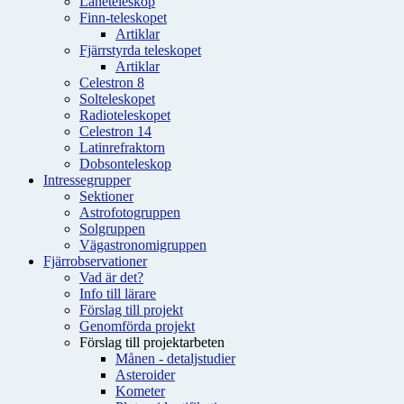
Låneteleskop
Finn-teleskopet
Artiklar
Fjärrstyrda teleskopet
Artiklar
Celestron 8
Solteleskopet
Radioteleskopet
Celestron 14
Latinrefraktorn
Dobsonteleskop
Intressegrupper
Sektioner
Astrofotogruppen
Solgruppen
Vägastronomigruppen
Fjärrobservationer
Vad är det?
Info till lärare
Förslag till projekt
Genomförda projekt
Förslag till projektarbeten
Månen - detaljstudier
Asteroider
Kometer