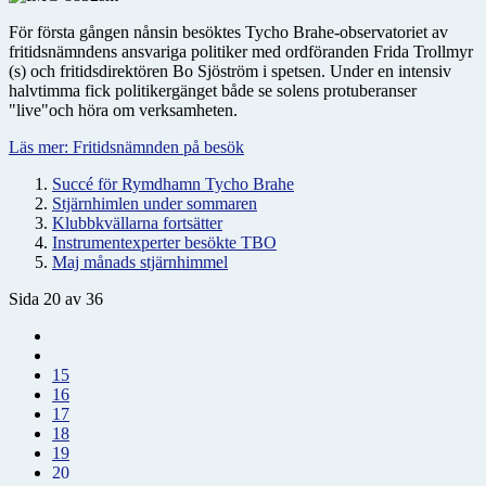
För första gången nånsin besöktes Tycho Brahe-observatoriet av
fritidsnämndens ansvariga politiker med ordföranden Frida Trollmyr
(s) och fritidsdirektören Bo Sjöström i spetsen. Under en intensiv
halvtimma fick politikergänget både se solens protuberanser
"live"och höra om verksamheten.
Läs mer: Fritidsnämnden på besök
Succé för Rymdhamn Tycho Brahe
Stjärnhimlen under sommaren
Klubbkvällarna fortsätter
Instrumentexperter besökte TBO
Maj månads stjärnhimmel
Sida 20 av 36
15
16
17
18
19
20