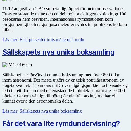
11-12 augusti var TBO som vanligt öppet för meteorobservationer.
Trots en störande måne och en del moln gick ingen av de drygt 100
besökarna hem besviken. Internationella rymdstationen kom
programenligt och några ljusa meteorer syntes till publikens hörbara
bifall.
Läs mer: Fina perseider trots måne och moln
Sällskapets nya unika boksamling
Sällskapet har förvärvat en unik boksamling med över 800 titlar
inom astronomi. Det mesta utgörs av engelsk populärastronomi av
högsta kvalitet. En annons i SDS var utgångspunkten och visade sig
leda till ett dödsbo med ett enastående bibliotek på närmare 10 000
böcker. Genom vänligt tillmötesgående från arvingarna har vi
kunnat överta den astronomiska delen.
Läs mer: Sällskapets nya unika boksamling
Får det vara lite rymdundervisning?