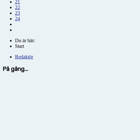
21
22
23
24
Du är här:
Start
Redaktör
På gång...