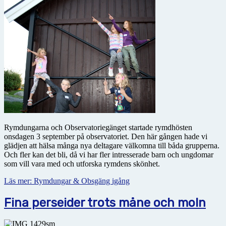
Rymdungarna och Observatoriegänget startade rymdhösten
onsdagen 3 september på observatoriet. Den här gången hade vi
glädjen att hälsa många nya deltagare välkomna till båda grupperna.
Och fler kan det bli, då vi har fler intresserade barn och ungdomar
som vill vara med och utforska rymdens skönhet.
Läs mer: Rymdungar & Obsgäng igång
Fina perseider trots måne och moln