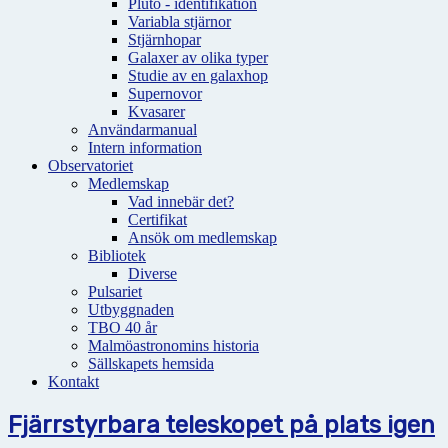
Pluto - identifikation
Variabla stjärnor
Stjärnhopar
Galaxer av olika typer
Studie av en galaxhop
Supernovor
Kvasarer
Användarmanual
Intern information
Observatoriet
Medlemskap
Vad innebär det?
Certifikat
Ansök om medlemskap
Bibliotek
Diverse
Pulsariet
Utbyggnaden
TBO 40 år
Malmöastronomins historia
Sällskapets hemsida
Kontakt
Fjärrstyrbara teleskopet på plats igen