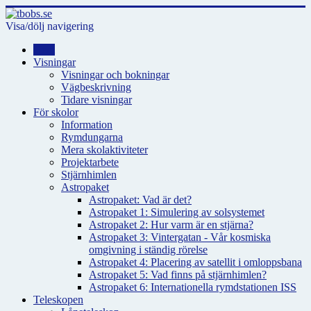
Visa/dölj navigering
Hem
Visningar
Visningar och bokningar
Vägbeskrivning
Tidare visningar
För skolor
Information
Rymdungarna
Mera skolaktiviteter
Projektarbete
Stjärnhimlen
Astropaket
Astropaket: Vad är det?
Astropaket 1: Simulering av solsystemet
Astropaket 2: Hur varm är en stjärna?
Astropaket 3: Vintergatan - Vår kosmiska
omgivning i ständig rörelse
Astropaket 4: Placering av satellit i omloppsbana
Astropaket 5: Vad finns på stjärnhimlen?
Astropaket 6: Internationella rymdstationen ISS
Teleskopen