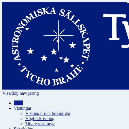
Visa/dölj navigering
Hem
Visningar
Visningar och bokningar
Vägbeskrivning
Tidare visningar
För skolor