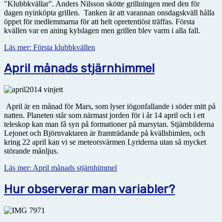
"Klubbkvällar". Anders Nilsson skötte grillningen med den för
dagen nyinköpta grillen. Tanken är att varannan onsdagskväll hålla
öppet för medlemmarna för att helt opretentiöst träffas. Första
kvällen var en aning kylslagen men grillen blev varm i alla fall.
Läs mer: Första klubbkvällen
April månads stjärnhimmel
April är en månad för Mars, som lyser iögonfallande i söder mitt på
natten. Planeten står som närmast jorden för i år 14 april och i ett
teleskop kan man få syn på formationer på marsytan. Stjärnbilderna
Lejonet och Björnvaktaren är framträdande på kvällshimlen, och
kring 22 april kan vi se meteorsvärmen Lyriderna utan så mycket
störande månljus.
Läs mer: April månads stjärnhimmel
Hur observerar man variabler?