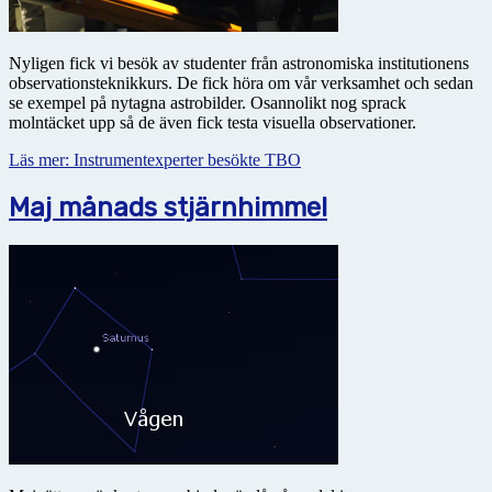
Nyligen fick vi besök av studenter från astronomiska institutionens
observationsteknikkurs. De fick höra om vår verksamhet och sedan
se exempel på nytagna astrobilder. Osannolikt nog sprack
molntäcket upp så de även fick testa visuella observationer.
Läs mer: Instrumentexperter besökte TBO
Maj månads stjärnhimmel