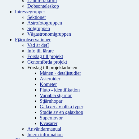
Latinrefraktorn
Dobsonteleskop
Intressegrupper
Sektioner
Astrofotogruppen
Solgruppen
Vägastronomigruppen
Fjärrobservationer
Vad är det?
Info till lärare
Förslag till projekt
Genomförda projekt
Förslag till projektarbeten
Månen - detaljstudier
Asteroider
Kometer
Pluto - identifikation
Variabla stjärnor
Stjärnhopar
Galaxer av olika typer
Studie av en galaxhop
Supernovor
Kvasarer
Användarmanual
Intern information