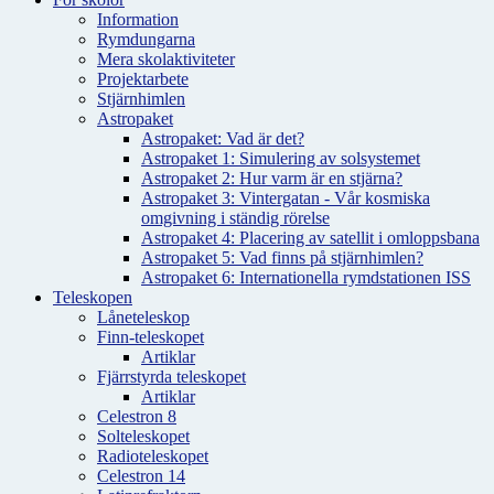
Information
Rymdungarna
Mera skolaktiviteter
Projektarbete
Stjärnhimlen
Astropaket
Astropaket: Vad är det?
Astropaket 1: Simulering av solsystemet
Astropaket 2: Hur varm är en stjärna?
Astropaket 3: Vintergatan - Vår kosmiska
omgivning i ständig rörelse
Astropaket 4: Placering av satellit i omloppsbana
Astropaket 5: Vad finns på stjärnhimlen?
Astropaket 6: Internationella rymdstationen ISS
Teleskopen
Låneteleskop
Finn-teleskopet
Artiklar
Fjärrstyrda teleskopet
Artiklar
Celestron 8
Solteleskopet
Radioteleskopet
Celestron 14