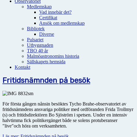
Observatoriet
Medlemskap
Vad innebär det?
Certifikat
Ansök om medlemskap
Bibliotek
Diverse
Pulsariet
Utbyggnaden
TBO 40 år
Malmöastronomins historia
Sällskapets hemsida
Kontakt
Fritidsnämnden på besök
För första gången nånsin besöktes Tycho Brahe-observatoriet av
fritidsnämndens ansvariga politiker med ordföranden Frida Trollmyr
(s) och fritidsdirektören Bo Sjöström i spetsen. Under en intensiv
halvtimma fick politikergänget både se solens protuberanser
"live"och höra om verksamheten.
Läs mer: Fritidsnämnden på besök