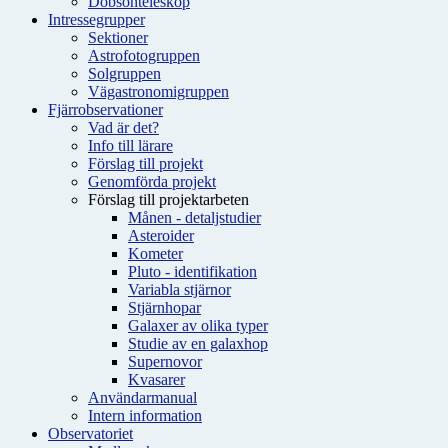
Dobsonteleskop
Intressegrupper
Sektioner
Astrofotogruppen
Solgruppen
Vägastronomigruppen
Fjärrobservationer
Vad är det?
Info till lärare
Förslag till projekt
Genomförda projekt
Förslag till projektarbeten
Månen - detaljstudier
Asteroider
Kometer
Pluto - identifikation
Variabla stjärnor
Stjärnhopar
Galaxer av olika typer
Studie av en galaxhop
Supernovor
Kvasarer
Användarmanual
Intern information
Observatoriet