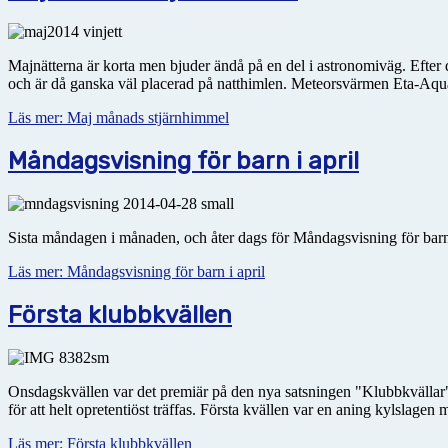
Majnätterna är korta men bjuder ändå på en del i astronomiväg. Efter d
och är då ganska väl placerad på natthimlen. Meteorsvärmen Eta-Aqua
Läs mer: Maj månads stjärnhimmel
Måndagsvisning för barn i april
Sista måndagen i månaden, och åter dags för Måndagsvisning för barn
Läs mer: Måndagsvisning för barn i april
Första klubbkvällen
Onsdagskvällen var det premiär på den nya satsningen "Klubbkvällar"
för att helt opretentiöst träffas. Första kvällen var en aning kylslagen m
Läs mer: Första klubbkvällen