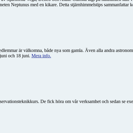
ten Neptunus med en kikare. Detta stjärnhimmelstips sammanfattar kort
a medlemmar är välkomna, både nya som gamla. Även alla andra astronom
juni och 18 juni.
Mera info.
observationsteknikkurs. De fick höra om vår verksamhet och sedan se e