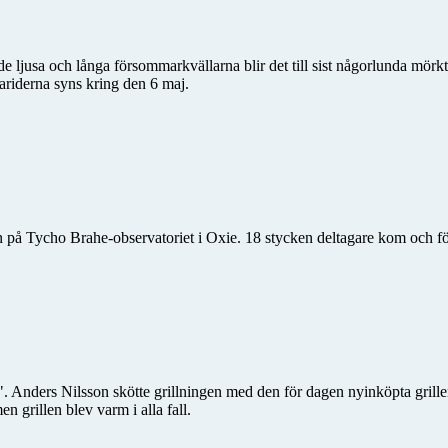
e ljusa och långa försommarkvällarna blir det till sist någorlunda mörkt
riderna syns kring den 6 maj.
 på Tycho Brahe-observatoriet i Oxie. 18 stycken deltagare kom och f
. Anders Nilsson skötte grillningen med den för dagen nyinköpta grill
en grillen blev varm i alla fall.