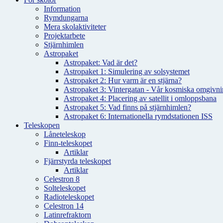
Information
Rymdungarna
Mera skolaktiviteter
Projektarbete
Stjärnhimlen
Astropaket
Astropaket: Vad är det?
Astropaket 1: Simulering av solsystemet
Astropaket 2: Hur varm är en stjärna?
Astropaket 3: Vintergatan - Vår kosmiska omgivnin
Astropaket 4: Placering av satellit i omloppsbana
Astropaket 5: Vad finns på stjärnhimlen?
Astropaket 6: Internationella rymdstationen ISS
Teleskopen
Låneteleskop
Finn-teleskopet
Artiklar
Fjärrstyrda teleskopet
Artiklar
Celestron 8
Solteleskopet
Radioteleskopet
Celestron 14
Latinrefraktorn