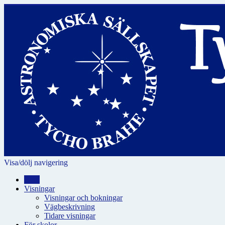
Visa/dölj navigering
Hem
Visningar
Visningar och bokningar
Vägbeskrivning
Tidare visningar
För skolor