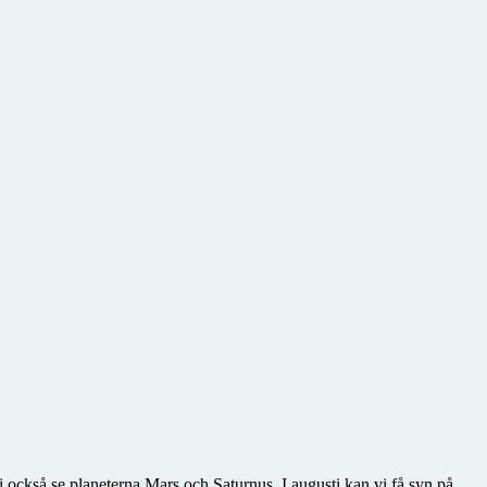
också se planeterna Mars och Saturnus. I augusti kan vi få syn på