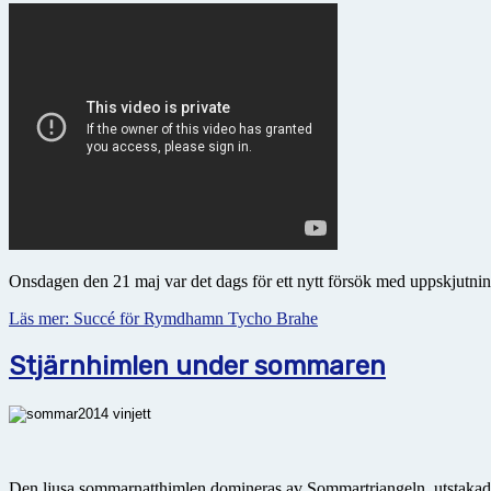
Onsdagen den 21 maj var det dags för ett nytt försök med uppskjutn
Läs mer: Succé för Rymdhamn Tycho Brahe
Stjärnhimlen under sommaren
Den ljusa sommarnatthimlen domineras av Sommartriangeln, utstakad av