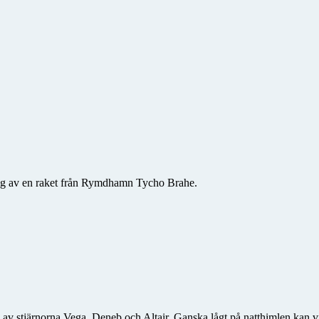
ing av en raket från Rymdhamn Tycho Brahe.
 stjärnorna Vega, Deneb och Altair. Ganska lågt på natthimlen kan vi 