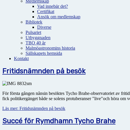
Medlemskap
Vad innebär det?
Certifikat
Ansök om medlemskap
Bibliotek
Diverse
Pulsariet
Utbyggnaden
TBO 40 år
Malmöastronomins historia
Sällskapets hemsida
Kontakt
Fritidsnämnden på besök
För första gången nånsin besöktes Tycho Brahe-observatoriet av friti
fick politikergänget både se solens protuberanser "live"och höra om 
Läs mer: Fritidsnämnden på besök
Succé för Rymdhamn Tycho Brahe