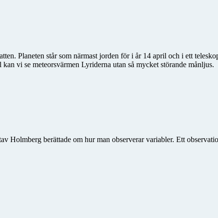
tten. Planeten står som närmast jorden för i år 14 april och i ett teles
l kan vi se meteorsvärmen Lyriderna utan så mycket störande månljus.
av Holmberg berättade om hur man observerar variabler. Ett observati