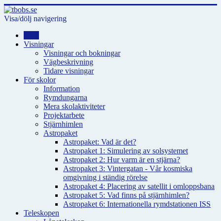
Visa/dölj navigering
Hem
Visningar
Visningar och bokningar
Vägbeskrivning
Tidare visningar
För skolor
Information
Rymdungarna
Mera skolaktiviteter
Projektarbete
Stjärnhimlen
Astropaket
Astropaket: Vad är det?
Astropaket 1: Simulering av solsystemet
Astropaket 2: Hur varm är en stjärna?
Astropaket 3: Vintergatan - Vår kosmiska
omgivning i ständig rörelse
Astropaket 4: Placering av satellit i omloppsbana
Astropaket 5: Vad finns på stjärnhimlen?
Astropaket 6: Internationella rymdstationen ISS
Teleskopen