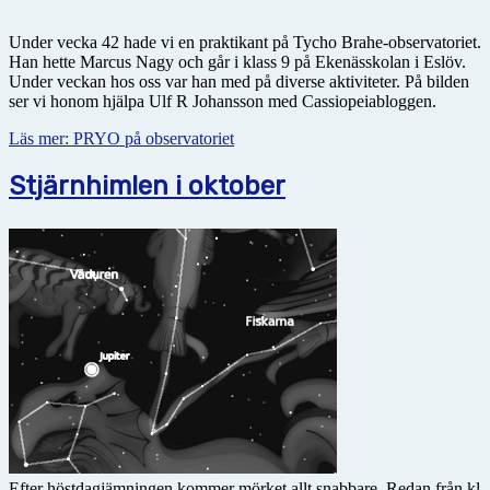
Under vecka 42 hade vi en praktikant på Tycho Brahe-observatoriet.
Han hette Marcus Nagy och går i klass 9 på Ekenässkolan i Eslöv.
Under veckan hos oss var han med på diverse aktiviteter. På bilden
ser vi honom hjälpa Ulf R Johansson med Cassiopeiabloggen.
Läs mer: PRYO på observatoriet
Stjärnhimlen i oktober
Efter höstdagjämningen kommer mörket allt snabbare. Redan från kl