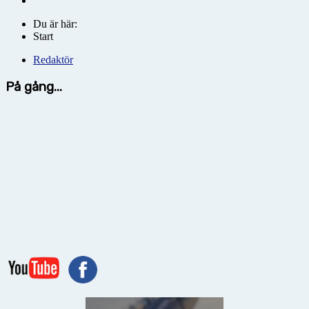
Du är här:
Start
Redaktör
På gång...