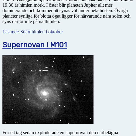
19.30 är himlen mörk. I öster blir planeten Jupiter allt mer
dominerande och kommer att synas väl under hela hösten. Övriga
planeter synliga för blotta ögat ligger för närvarande nära solen och
syns därför inte på natthimlen.
Läs mer: Stjärnhimlen i oktober
Supernovan i M101
För ett tag sedan exploderade en supernova i den närbelägna