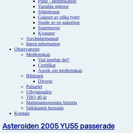
Pluto - identifikation
Variabla stjärnor
Stjärnhopar
Galaxer av olika typer
Studie av en galaxhop
Supernovor
Kvasarer
Användarmanual
Intern information
Observatoriet
Medlemskap
Vad innebär det?
Certifikat
Ansök om medlemskap
Bibliotek
Diverse
Pulsariet
Utbyggnaden
TBO 40 år
Malmöastronomins historia
Sällskapets hemsida
Kontakt
Asteroiden 2005 YU55 passerade