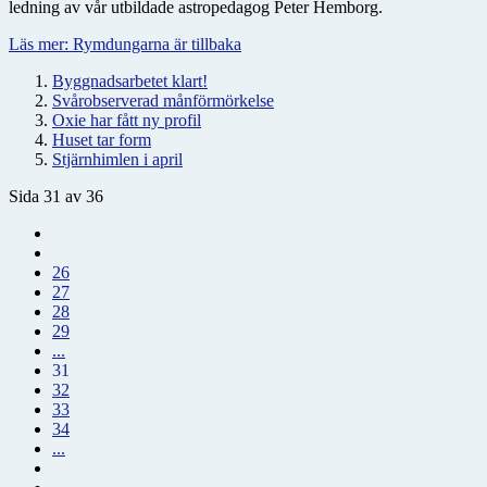
ledning av vår utbildade astropedagog Peter Hemborg.
Läs mer: Rymdungarna är tillbaka
Byggnadsarbetet klart!
Svårobserverad månförmörkelse
Oxie har fått ny profil
Huset tar form
Stjärnhimlen i april
Sida 31 av 36
26
27
28
29
...
31
32
33
34
...