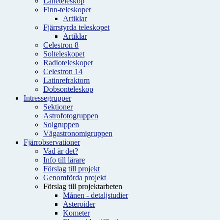
Låneteleskop
Finn-teleskopet
Artiklar
Fjärrstyrda teleskopet
Artiklar
Celestron 8
Solteleskopet
Radioteleskopet
Celestron 14
Latinrefraktorn
Dobsonteleskop
Intressegrupper
Sektioner
Astrofotogruppen
Solgruppen
Vägastronomigruppen
Fjärrobservationer
Vad är det?
Info till lärare
Förslag till projekt
Genomförda projekt
Förslag till projektarbeten
Månen - detaljstudier
Asteroider
Kometer