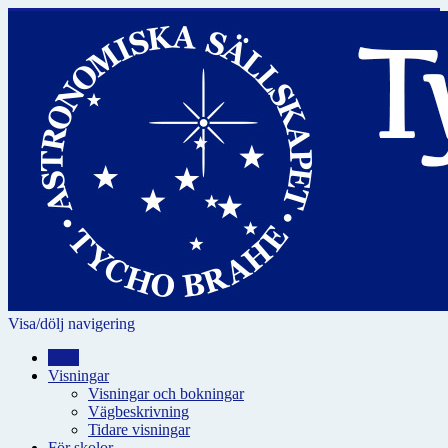
Visa/dölj navigering
Hem
Visningar
Visningar och bokningar
Vägbeskrivning
Tidare visningar
För skolor