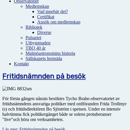
Observatoriet
Medlemskap
Vad innebär det?
Certifikat
Ansök om medlemskap
Bibliotek
Diverse
Pulsariet
Utbyggnaden
TBO 40 år
Malmöastronomins historia
Sällskapets hemsida
Kontakt
Fritidsnämnden på besök
För första gången nånsin besöktes Tycho Brahe-observatoriet av
fritidsnämndens ansvariga politiker med ordföranden Frida Trollmyr
(s) och fritidsdirektören Bo Sjöström i spetsen. Under en intensiv
halvtimma fick politikergänget både se solens protuberanser
"live"och höra om verksamheten.
Läs mer: Fritidsnämnden på besök