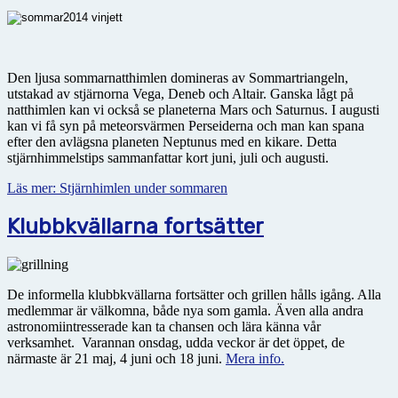
Den ljusa sommarnatthimlen domineras av Sommartriangeln,
utstakad av stjärnorna Vega, Deneb och Altair. Ganska lågt på
natthimlen kan vi också se planeterna Mars och Saturnus. I augusti
kan vi få syn på meteorsvärmen Perseiderna och man kan spana
efter den avlägsna planeten Neptunus med en kikare. Detta
stjärnhimmelstips sammanfattar kort juni, juli och augusti.
Läs mer: Stjärnhimlen under sommaren
Klubbkvällarna fortsätter
De informella klubbkvällarna fortsätter och grillen hålls igång. Alla
medlemmar är välkomna, både nya som gamla. Även alla andra
astronomiintresserade kan ta chansen och lära känna vår
verksamhet. Varannan onsdag, udda veckor är det öppet, de
närmaste är 21 maj, 4 juni och 18 juni.
Mera info.