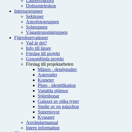
Latinrefraktorn
Dobsonteleskop
Intressegrupper
Sektioner
Astrofotogruppen
Solgruppen
Vägastronomigruppen
Fjärrobservationer
Vad är det?
Info till lärare
Förslag till projekt
Genomförda projekt
Förslag till projektarbeten
Månen - detaljstudier
Asteroider
Kometer
Pluto - identifikation
Variabla stjärnor
Stjärnhopar
Galaxer av olika typer
Studie av en galaxhop
Supernovor
Kvasarer
Användarmanual
Intern information