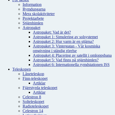
Information
Rymdungarna
Mera skolaktiviteter
Projektarbete
Stjärnhimlen
Astropaket
Astropaket: Vad är det?
Astropaket 1: Simulering av solsystemet
Astropaket 2: Hur varm är en stjärna?
Astropaket 3: Vintergatan - Vår kosmiska
omgivning i ständig rörelse
Astropaket 4: Placering av satellit i omloppsbana
Astropaket 5: Vad finns på stjärnhimlen?
Astropaket 6: Internationella rymdstationen ISS
Teleskopen
Låneteleskop
Finn-teleskopet
Artiklar
Fjärrstyrda teleskopet
Artiklar
Celestron 8
Solteleskopet
Radioteleskopet
Celestron 14