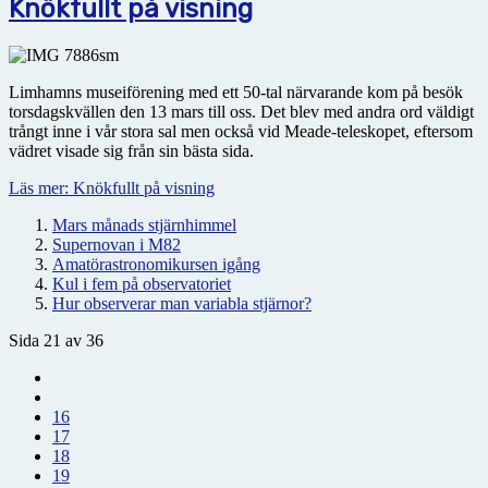
Knökfullt på visning
Limhamns museiförening med ett 50-tal närvarande kom på besök
torsdagskvällen den 13 mars till oss. Det blev med andra ord väldigt
trångt inne i vår stora sal men också vid Meade-teleskopet, eftersom
vädret visade sig från sin bästa sida.
Läs mer: Knökfullt på visning
Mars månads stjärnhimmel
Supernovan i M82
Amatörastronomikursen igång
Kul i fem på observatoriet
Hur observerar man variabla stjärnor?
Sida 21 av 36
16
17
18
19