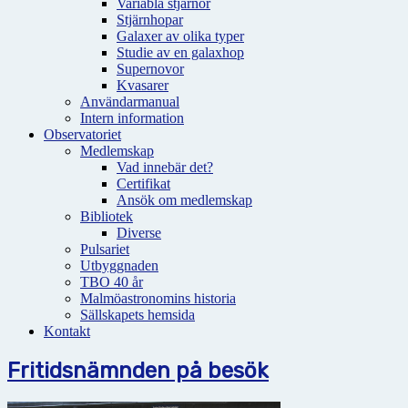
Variabla stjärnor
Stjärnhopar
Galaxer av olika typer
Studie av en galaxhop
Supernovor
Kvasarer
Användarmanual
Intern information
Observatoriet
Medlemskap
Vad innebär det?
Certifikat
Ansök om medlemskap
Bibliotek
Diverse
Pulsariet
Utbyggnaden
TBO 40 år
Malmöastronomins historia
Sällskapets hemsida
Kontakt
Fritidsnämnden på besök