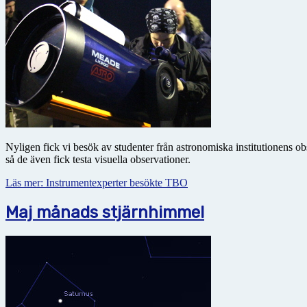
Nyligen fick vi besök av studenter från astronomiska institutionens 
så de även fick testa visuella observationer.
Läs mer: Instrumentexperter besökte TBO
Maj månads stjärnhimmel