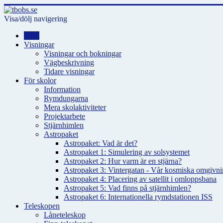
Visa/dölj navigering
Hem
Visningar
Visningar och bokningar
Vägbeskrivning
Tidare visningar
För skolor
Information
Rymdungarna
Mera skolaktiviteter
Projektarbete
Stjärnhimlen
Astropaket
Astropaket: Vad är det?
Astropaket 1: Simulering av solsystemet
Astropaket 2: Hur varm är en stjärna?
Astropaket 3: Vintergatan - Vår kosmiska omgivnin
Astropaket 4: Placering av satellit i omloppsbana
Astropaket 5: Vad finns på stjärnhimlen?
Astropaket 6: Internationella rymdstationen ISS
Teleskopen
Låneteleskop