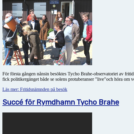
För första gången nånsin besöktes Tycho Brahe-observatoriet av friti
fick politikergänget både se solens protuberanser "live"och höra om 
Läs mer: Fritidsnämnden på besök
Succé för Rymdhamn Tycho Brahe