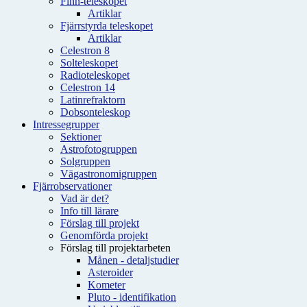
Finn-teleskopet
Artiklar
Fjärrstyrda teleskopet
Artiklar
Celestron 8
Solteleskopet
Radioteleskopet
Celestron 14
Latinrefraktorn
Dobsonteleskop
Intressegrupper
Sektioner
Astrofotogruppen
Solgruppen
Vägastronomigruppen
Fjärrobservationer
Vad är det?
Info till lärare
Förslag till projekt
Genomförda projekt
Förslag till projektarbeten
Månen - detaljstudier
Asteroider
Kometer
Pluto - identifikation