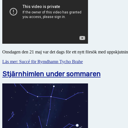
Onsdagen den 21 maj var det dags för ett nytt försök med uppskjutn
Läs mer: Succé för Rymdhamn Tycho Brahe
Stjärnhimlen under sommaren