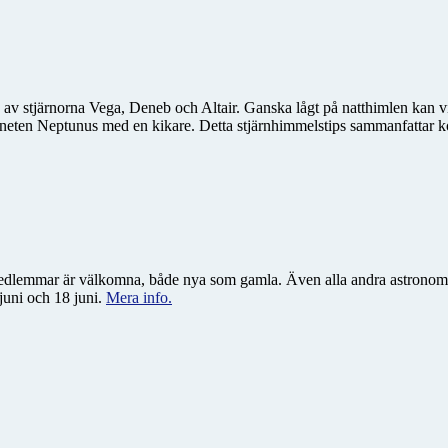
 stjärnorna Vega, Deneb och Altair. Ganska lågt på natthimlen kan vi 
ten Neptunus med en kikare. Detta stjärnhimmelstips sammanfattar kort
a medlemmar är välkomna, både nya som gamla. Även alla andra astronom
juni och 18 juni.
Mera info.