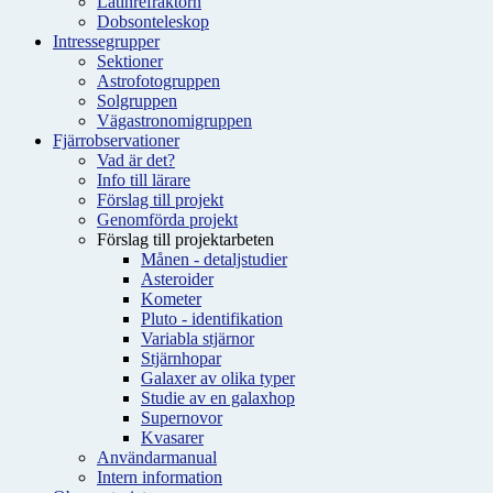
Latinrefraktorn
Dobsonteleskop
Intressegrupper
Sektioner
Astrofotogruppen
Solgruppen
Vägastronomigruppen
Fjärrobservationer
Vad är det?
Info till lärare
Förslag till projekt
Genomförda projekt
Förslag till projektarbeten
Månen - detaljstudier
Asteroider
Kometer
Pluto - identifikation
Variabla stjärnor
Stjärnhopar
Galaxer av olika typer
Studie av en galaxhop
Supernovor
Kvasarer
Användarmanual
Intern information