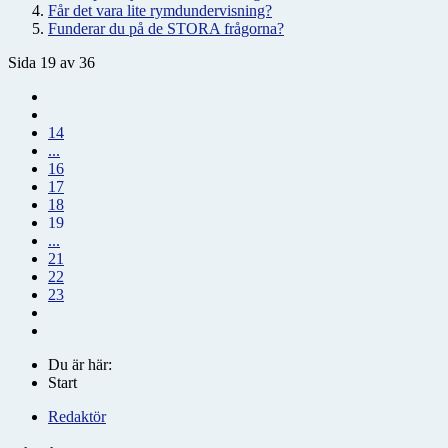
Får det vara lite rymdundervisning?
Funderar du på de STORA frågorna?
Sida 19 av 36
14
...
16
17
18
19
...
21
22
23
Du är här:
Start
Redaktör