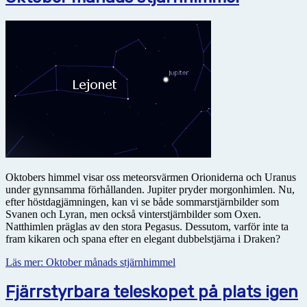
Oktobers himmel visar oss meteorsvärmen Orioniderna och Uranus
under gynnsamma förhållanden. Jupiter pryder morgonhimlen. Nu,
efter höstdagjämningen, kan vi se både sommarstjärnbilder som
Svanen och Lyran, men också vinterstjärnbilder som Oxen.
Natthimlen präglas av den stora Pegasus. Dessutom, varför inte ta
fram kikaren och spana efter en elegant dubbelstjärna i Draken?
Läs mer: Oktober månads stjärnhimmel
Fjärrstyrbara teleskopet på plats igen