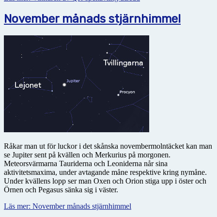
November månads stjärnhimmel
Råkar man ut för luckor i det skånska novembermolntäcket kan man
se Jupiter sent på kvällen och Merkurius på morgonen.
Meteorsvärmarna Tauriderna och Leoniderna når sina
aktivitetsmaxima, under avtagande måne respektive kring nymåne.
Under kvällens lopp ser man Oxen och Orion stiga upp i öster och
Örnen och Pegasus sänka sig i väster.
Läs mer: November månads stjärnhimmel