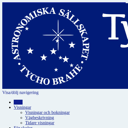
Visa/dölj navigering
Hem
Visningar
Visningar och bokningar
Vägbeskrivning
Tidare visningar
För skolor