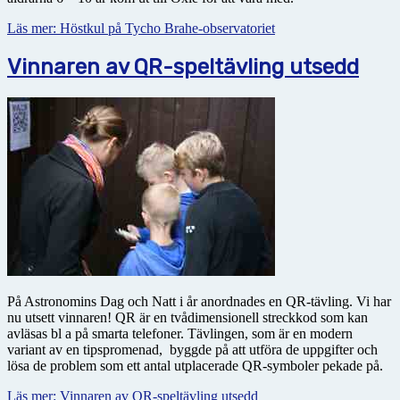
Läs mer: Höstkul på Tycho Brahe-observatoriet
Vinnaren av QR-speltävling utsedd
På Astronomins Dag och Natt i år anordnades en QR-tävling. Vi har
nu utsett vinnaren! QR är en tvådimensionell streckkod som kan
avläsas bl a på smarta telefoner. Tävlingen, som är en modern
variant av en tipspromenad, byggde på att utföra de uppgifter och
lösa de problem som ett antal utplacerade QR-symboler pekade på.
Läs mer: Vinnaren av QR-speltävling utsedd