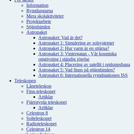
Information
Rymdungarna
Mera skolaktiviteter
Projektarbete
Stjärnhimlen
Astropaket
Astropaket: Vad är det?
Astropaket 1: Simulering av solsystemet
Astropaket 2: Hur varm är en stjärna?
Astropaket 3: Vintergatan - Vår kosmiska
omgivning i ständig rörelse
Astropaket 4: Placering av satellit i omloppsbana
Astropaket 5: Vad finns på stjärnhimlen?
Astropaket 6: Internationella rymdstationen ISS
Teleskopen
Låneteleskop
Finn-teleskopet
Artiklar
Fjärrstyrda teleskopet
Artiklar
Celestron 8
Solteleskopet
Radioteleskopet
Celestron 14