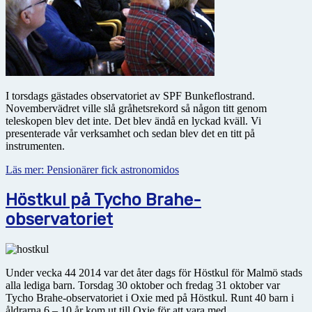
I torsdags gästades observatoriet av SPF Bunkeflostrand.
Novembervädret ville slå gråhetsrekord så någon titt genom
teleskopen blev det inte. Det blev ändå en lyckad kväll. Vi
presenterade vår verksamhet och sedan blev det en titt på
instrumenten.
Läs mer: Pensionärer fick astronomidos
Höstkul på Tycho Brahe-
observatoriet
Under vecka 44 2014 var det åter dags för Höstkul för Malmö stads
alla lediga barn. Torsdag 30 oktober och fredag 31 oktober var
Tycho Brahe-observatoriet i Oxie med på Höstkul. Runt 40 barn i
åldrarna 6 – 10 år kom ut till Oxie för att vara med.