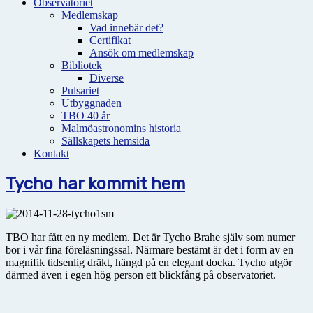
Observatoriet
Medlemskap
Vad innebär det?
Certifikat
Ansök om medlemskap
Bibliotek
Diverse
Pulsariet
Utbyggnaden
TBO 40 år
Malmöastronomins historia
Sällskapets hemsida
Kontakt
Tycho har kommit hem
TBO har fått en ny medlem. Det är Tycho Brahe själv som numer
bor i vår fina föreläsningssal. Närmare bestämt är det i form av en
magnifik tidsenlig dräkt, hängd på en elegant docka. Tycho utgör
därmed även i egen hög person ett blickfång på observatoriet.