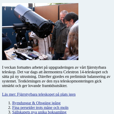
I veckan fortsattes arbetet på uppgraderingen av vårt fjärrstyrbara
teleskop. Det var dags att återmontera Celestron 14-teleskopet och
sätta på ny utrustning. Därefter gjordes en preliminär balansering av
systemet. Testkörningen av den nya teleskopmonteringen gick
utmärkt och ger lovande framtidsutsikter.
Läs mer: Fjärrstyrbara teleskopet på plats igen
Rymdungar & Obsgäng igång
Fina perseider trots måne och moln
Sällskapets nya unika boksamling