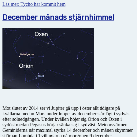
Läs mer: Tycho har kommit hem
December månads stjärnhimmel
Mot slutet av 2014 ser vi Jupiter gå upp i öster allt tidigare på
kvällarna medan Mars under loppet av december står lågt i sydväst
efter solnedgången. Under kvällen höjer sig Orion och Oxen i
sydöst medan Pegasus börjar sänka sig i sydväst. Meteorsvärmen
Geminiderna når maximal styrka 14 december och månen skymmer
stjärnan Lambda i Tvillingarna på morgonen 9 december.