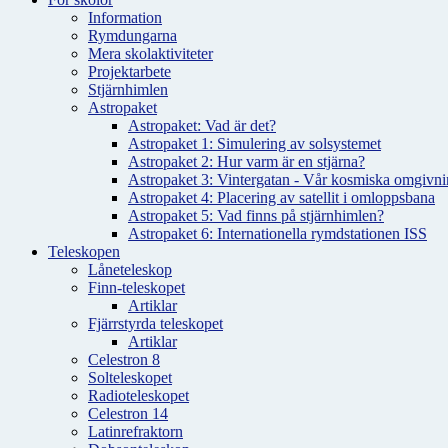
Information
Rymdungarna
Mera skolaktiviteter
Projektarbete
Stjärnhimlen
Astropaket
Astropaket: Vad är det?
Astropaket 1: Simulering av solsystemet
Astropaket 2: Hur varm är en stjärna?
Astropaket 3: Vintergatan - Vår kosmiska omgivnin
Astropaket 4: Placering av satellit i omloppsbana
Astropaket 5: Vad finns på stjärnhimlen?
Astropaket 6: Internationella rymdstationen ISS
Teleskopen
Låneteleskop
Finn-teleskopet
Artiklar
Fjärrstyrda teleskopet
Artiklar
Celestron 8
Solteleskopet
Radioteleskopet
Celestron 14
Latinrefraktorn