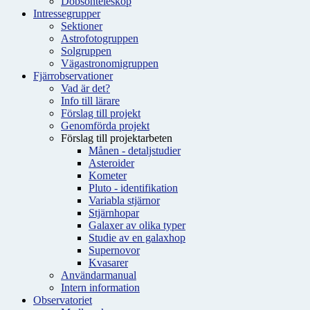
Dobsonteleskop
Intressegrupper
Sektioner
Astrofotogruppen
Solgruppen
Vägastronomigruppen
Fjärrobservationer
Vad är det?
Info till lärare
Förslag till projekt
Genomförda projekt
Förslag till projektarbeten
Månen - detaljstudier
Asteroider
Kometer
Pluto - identifikation
Variabla stjärnor
Stjärnhopar
Galaxer av olika typer
Studie av en galaxhop
Supernovor
Kvasarer
Användarmanual
Intern information
Observatoriet