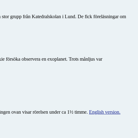
n stor grupp från Katedralskolan i Lund. De fick föreläsningar om
ie försöka observera en exoplanet. Trots månljus var
meringen ovan visar rörelsen under ca 1½ timme.
English version.