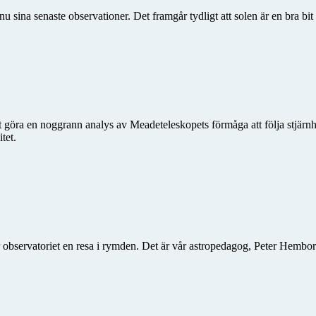
u sina senaste observationer. Det framgår tydligt att solen är en bra bi
 göra en noggrann analys av Meadeteleskopets förmåga att följa stjärnh
tet.
r observatoriet en resa i rymden. Det är vår astropedagog, Peter Hemborg