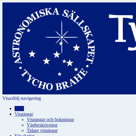
Visa/dölj navigering
Hem
Visningar
Visningar och bokningar
Vägbeskrivning
Tidare visningar
För skolor