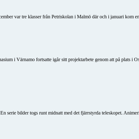
ecember var tre klasser från Petriskolan i Malmö där och i januari kom e
m i Värnamo fortsatte igår sitt projektarbete genom att på plats i Ox
. En serie bilder togs runt midnatt med det fjärrstyrda teleskopet. Ani