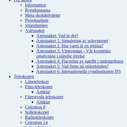
Information
Rymdungarna
Mera skolaktiviteter
Projektarbete
Stjärnhimlen
Astropaket
Astropaket: Vad är det?
Astropaket 1: Simulering av solsystemet
Astropaket 2: Hur varm är en stjärna?
Astropaket 3: Vintergatan - Vår kosmiska
omgivning i ständig rörelse
Astropaket 4: Placering av satellit i omloppsbana
Astropaket 5: Vad finns på stjärnhimlen?
Astropaket 6: Internationella rymdstationen ISS
Teleskopen
Låneteleskop
Finn-teleskopet
Artiklar
Fjärrstyrda teleskopet
Artiklar
Celestron 8
Solteleskopet
Radioteleskopet
Celestron 14