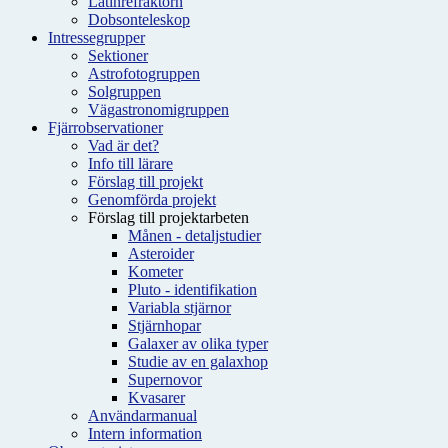
Latinrefraktorn
Dobsonteleskop
Intressegrupper
Sektioner
Astrofotogruppen
Solgruppen
Vägastronomigruppen
Fjärrobservationer
Vad är det?
Info till lärare
Förslag till projekt
Genomförda projekt
Förslag till projektarbeten
Månen - detaljstudier
Asteroider
Kometer
Pluto - identifikation
Variabla stjärnor
Stjärnhopar
Galaxer av olika typer
Studie av en galaxhop
Supernovor
Kvasarer
Användarmanual
Intern information