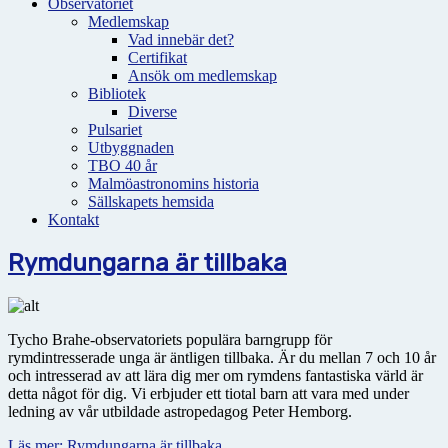
Observatoriet
Medlemskap
Vad innebär det?
Certifikat
Ansök om medlemskap
Bibliotek
Diverse
Pulsariet
Utbyggnaden
TBO 40 år
Malmöastronomins historia
Sällskapets hemsida
Kontakt
Rymdungarna är tillbaka
Tycho Brahe-observatoriets populära barngrupp för
rymdintresserade unga är äntligen tillbaka. Är du mellan 7 och 10 år
och intresserad av att lära dig mer om rymdens fantastiska värld är
detta något för dig. Vi erbjuder ett tiotal barn att vara med under
ledning av vår utbildade astropedagog Peter Hemborg.
Läs mer: Rymdungarna är tillbaka