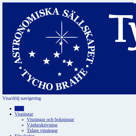
Visa/dölj navigering
Hem
Visningar
Visningar och bokningar
Vägbeskrivning
Tidare visningar
För skolor