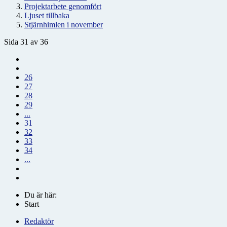
Projektarbete genomfört
Ljuset tillbaka
Stjärnhimlen i november
Sida 31 av 36
26
27
28
29
...
31
32
33
34
...
Du är här:
Start
Redaktör