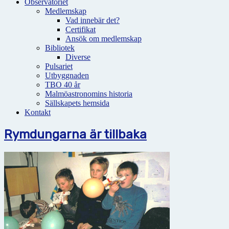
Observatoriet
Medlemskap
Vad innebär det?
Certifikat
Ansök om medlemskap
Bibliotek
Diverse
Pulsariet
Utbyggnaden
TBO 40 år
Malmöastronomins historia
Sällskapets hemsida
Kontakt
Rymdungarna är tillbaka