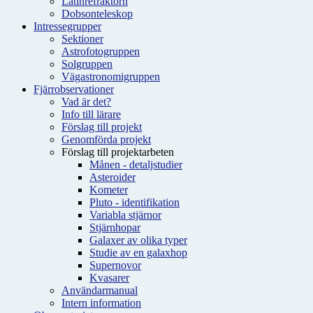
Latinrefraktorn
Dobsonteleskop
Intressegrupper
Sektioner
Astrofotogruppen
Solgruppen
Vägastronomigruppen
Fjärrobservationer
Vad är det?
Info till lärare
Förslag till projekt
Genomförda projekt
Förslag till projektarbeten
Månen - detaljstudier
Asteroider
Kometer
Pluto - identifikation
Variabla stjärnor
Stjärnhopar
Galaxer av olika typer
Studie av en galaxhop
Supernovor
Kvasarer
Användarmanual
Intern information