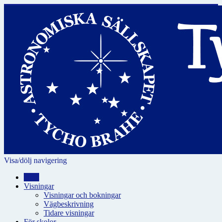
Visa/dölj navigering
Hem
Visningar
Visningar och bokningar
Vägbeskrivning
Tidare visningar
För skolor