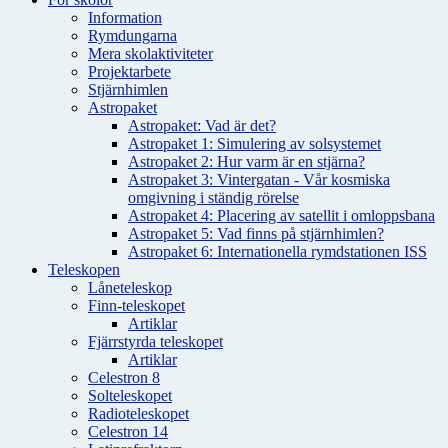
Information
Rymdungarna
Mera skolaktiviteter
Projektarbete
Stjärnhimlen
Astropaket
Astropaket: Vad är det?
Astropaket 1: Simulering av solsystemet
Astropaket 2: Hur varm är en stjärna?
Astropaket 3: Vintergatan - Vår kosmiska
omgivning i ständig rörelse
Astropaket 4: Placering av satellit i omloppsbana
Astropaket 5: Vad finns på stjärnhimlen?
Astropaket 6: Internationella rymdstationen ISS
Teleskopen
Låneteleskop
Finn-teleskopet
Artiklar
Fjärrstyrda teleskopet
Artiklar
Celestron 8
Solteleskopet
Radioteleskopet
Celestron 14